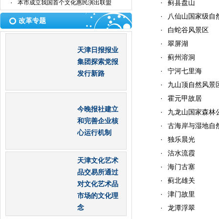
·
·
蓟县盘山
本市成立我国首个文化惠民演出联盟
·
八仙山国家级自
改革专题
·
白蛇谷风景区
·
翠屏湖
天津日报报业
·
蓟州溶洞
集团探索党报
·
宁河七里海
发行新路
·
九山顶自然风景
·
霍元甲故居
今晚报社建立
·
九龙山国家森林
和完善企业核
·
古海岸与湿地自
心运行机制
·
独乐晨光
·
沽水流霞
天津文化艺术
·
海门古塞
品交易所通过
·
蓟北雄关
对文化艺术品
·
津门故里
市场的文化理
念
·
龙潭浮翠