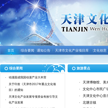
首页
综合要闻
通知公告
天津市文化产业项目库
文化创意
综合要闻
旅游景点
·
动漫园成我国动漫产业大本营
·
天津博物馆、美
关于印发《天津市2017年重点文化项
·
·
文化中心市民广
目》的通知
·
天津文化中心音
天津文化产业发展专项资金有效引导文
·
·
北塘古镇
化产业发展